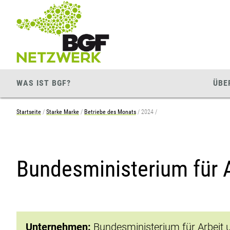
Zum
Zur
Seiteninhalt
Navigation
springen
springen
WAS IST BGF?
ÜBE
Startseite
Starke Marke
Betriebe des Monats
2024
Bundesministerium für A
Unternehmen:
Bundesministerium für Arbeit u