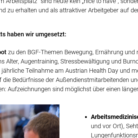
rbeitsplatz“ sind heute kein „nice to have“, sonde
und zu erhalten und als attraktiver Arbeitgeber auf
s haben wir umgesetzt:
bot
zu den BGF-Themen Bewegung, Ernährung und m
s Alter, Augentraining, Stressbewältigung und Burnou
ie jährliche Teilnahme am Austrian Health Day und m
die Bedürfnisse der Außendienstmitarbeitenden und
: Aufzeichnungen sind möglichst über einen länger
Arbeitsmedizini
und vor Ort), Seh
Lungenfunktions