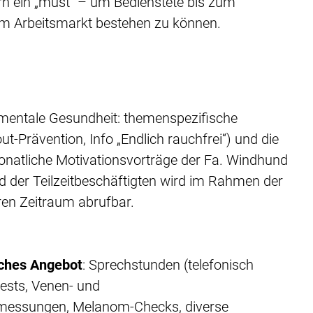
rn ein „must“ – um Bedienstete bis zum
 dem Arbeitsmarkt bestehen zu können.
entale Gesundheit: themenspezifische
t-Prävention, Info „Endlich rauchfrei“) und die
onatliche Motivationsvorträge der Fa. Windhund
 der Teilzeitbeschäftigten wird im Rahmen der
en Zeitraum abrufbar.
sches Angebot
: Sprechstunden (telefonisch
tests, Venen- und
messungen, Melanom-Checks, diverse