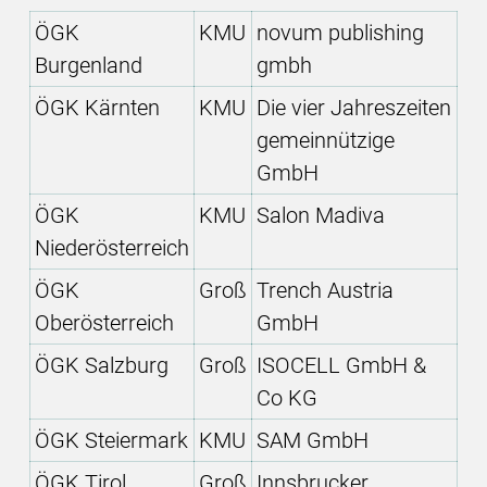
ÖGK
KMU
novum publishing
Burgenland
gmbh
ÖGK Kärnten
KMU
Die vier Jahreszeiten
gemeinnützige
GmbH
ÖGK
KMU
Salon Madiva
Niederösterreich
ÖGK
Groß
Trench Austria
Oberösterreich
GmbH
ÖGK Salzburg
Groß
ISOCELL GmbH &
Co KG
ÖGK Steiermark
KMU
SAM GmbH
ÖGK Tirol
Groß
Innsbrucker