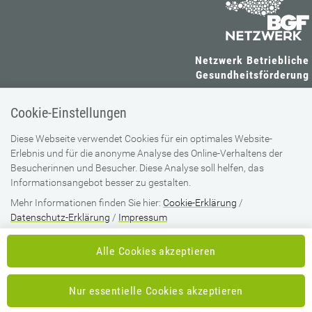
Netzwerk Betriebliche
Gesundheitsförderung
Wienerbergstraße 15-19
Cookie-Einstellungen
1100 Wien
05 0766 - 14103516
Diese Webseite verwendet Cookies für ein optimales Website-
Erlebnis und für die anonyme Analyse des Online-Verhaltens der
oenbgf@oegk.at
Besucherinnen und Besucher. Diese Analyse soll helfen, das
Informationsangebot besser zu gestalten.
SV-TRÄGER
SV-PARTNER
Mehr Informationen finden Sie hier:
Cookie-Erklärung
/
Datenschutz-Erklärung
/
Impressum
Alle Cookies akzeptieren
IMPRESSUM
DATENSCHUTZ
Nur essentielle Cookies akzeptieren
BARRIEREFREIHEIT
NEWSLETTER