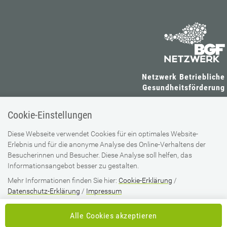
Netzwerk Betriebliche
Gesundheitsförderung
Wienerbergstraße 15-19
Cookie-Einstellungen
1100 Wien
05 0766 - 14103516
Diese Webseite verwendet Cookies für ein optimales Website-
Erlebnis und für die anonyme Analyse des Online-Verhaltens der
oenbgf@oegk.at
Besucherinnen und Besucher. Diese Analyse soll helfen, das
Informationsangebot besser zu gestalten.
SV-TRÄGER
SV-PARTNER
Mehr Informationen finden Sie hier:
Cookie-Erklärung
/
Datenschutz-Erklärung
/
Impressum
Alle Cookies akzeptieren
IMPRESSUM
DATENSCHUTZ