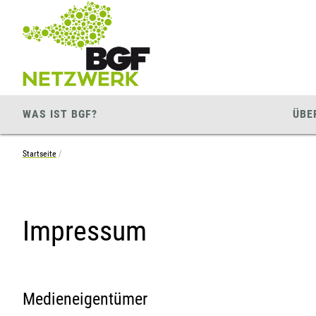
Zum
Zur
Seiteninhalt
Navigation
springen
springen
WAS IST BGF?
ÜBE
Startseite
Impressum
Medieneigentümer