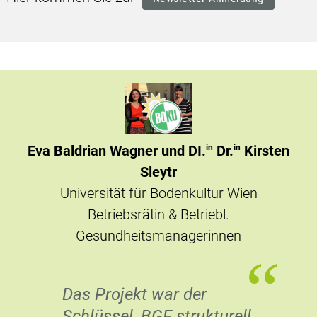
Simone Gebhard
Haberkorn GmbH
Leiterin BGF-Team
“
Der Erhalt der
psychischen Gesundheit