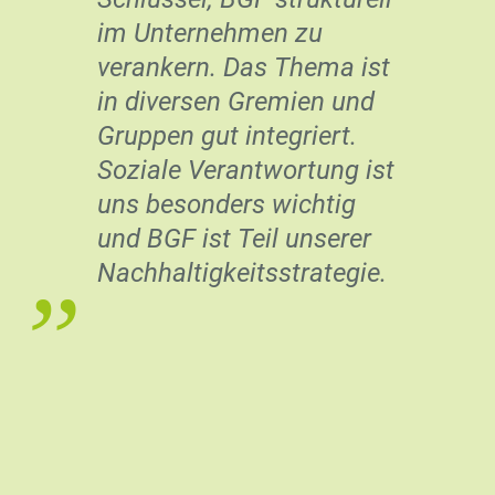
ist ein komplexes
Unterfangen und in Zeiten
wie diesen wichtiger denn
je. Da durch BGF viele
Stellschrauben bedient
werden können, halte ich
diesen Ansatz für
vielversprechend. Wir
haben mit BGF die besten
Erfahrungen und
empfehlen es gerne
weiter.
”